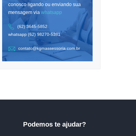
conosco ligando ou enviando sua
mensagem via
whatsapp
(62) 3645-5852
whatsapp (62) 98270-5381
contato@kgmassessoria.com.br
Podemos te ajudar?